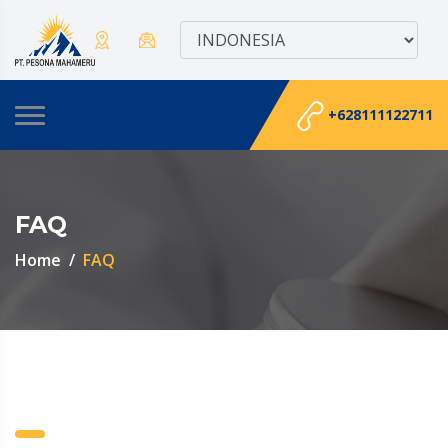
+628111122711
FAQ
Home
FAQ