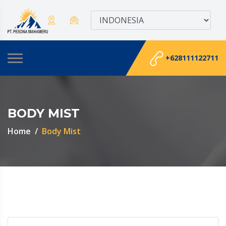
+628111122711
BODY MIST
Home
Body Mist