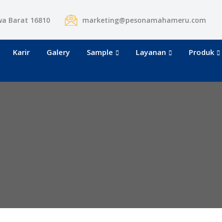
wa Barat 16810
marketing@pesonamahameru.com
Karir
Galery
Sample
Layanan
Produk