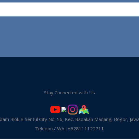
Stay Connected with Us
dam Blok B Sentul City No. 56, Kec. Babakan Madang, Bogor, Jaw
Telepon / WA : +628111122711