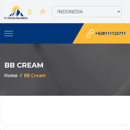
+628111122711
BB CREAM
Home
BB Cream