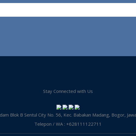
Stay Connected with Us
dam Blok B Sentul City No. 56, Kec. Babakan Madang, Bogor, Jaw
Telepon / WA : +628111122711