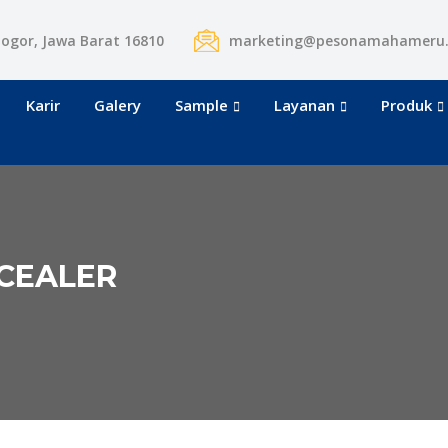
Bogor, Jawa Barat 16810
marketing@pesonamahameru
Karir
Galery
Sample
Layanan
Produk
NCEALER