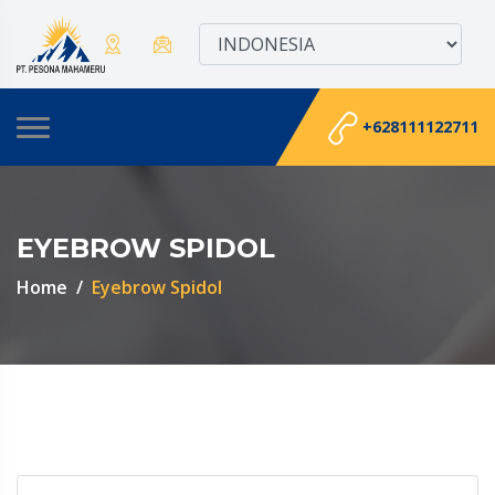
+628111122711
EYEBROW SPIDOL
Home
Eyebrow Spidol