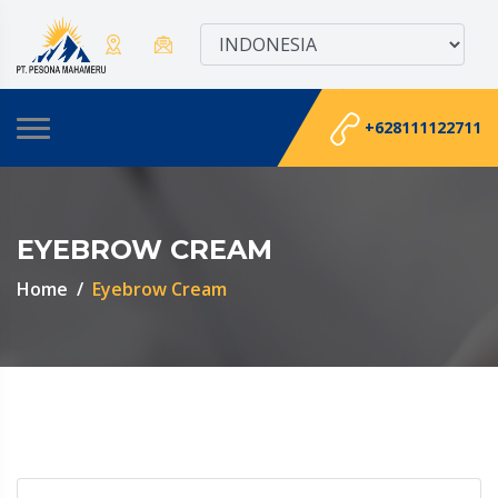
+628111122711
EYEBROW CREAM
Home
Eyebrow Cream