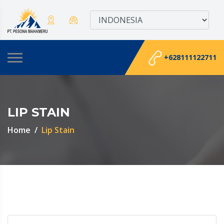
+628111122711
LIP STAIN
Home
Lip Stain