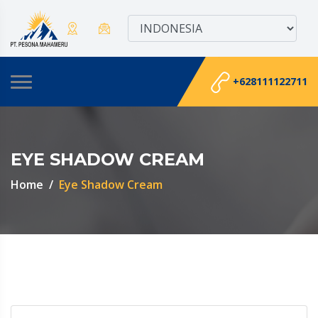
+628111122711
EYE SHADOW CREAM
Home
Eye Shadow Cream