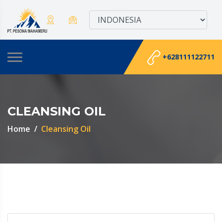
+628111122711
CLEANSING OIL
Home
Cleansing Oil