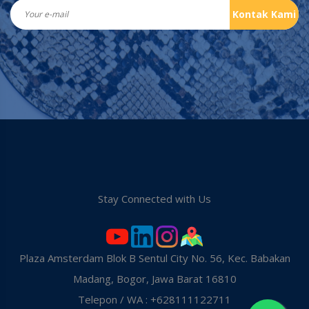
Kontak Kami
Stay Connected with Us
Plaza Amsterdam Blok B Sentul City No. 56, Kec. Babakan
Madang, Bogor, Jawa Barat 16810
Telepon / WA : +628111122711