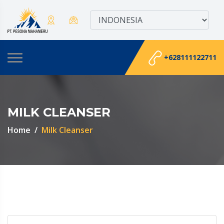
+628111122711
MILK CLEANSER
Home
Milk Cleanser