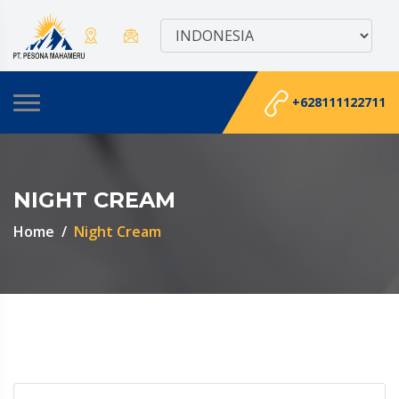
+628111122711
NIGHT CREAM
Home
Night Cream