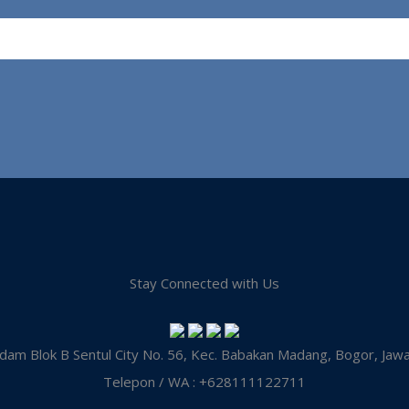
Stay Connected with Us
dam Blok B Sentul City No. 56, Kec. Babakan Madang, Bogor, Jaw
Telepon / WA : +628111122711