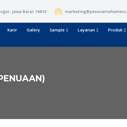
Bogor, Jawa Barat 16810
marketing@pesonamahameru
Karir
Galery
Sample
Layanan
Produk
(PENUAAN)