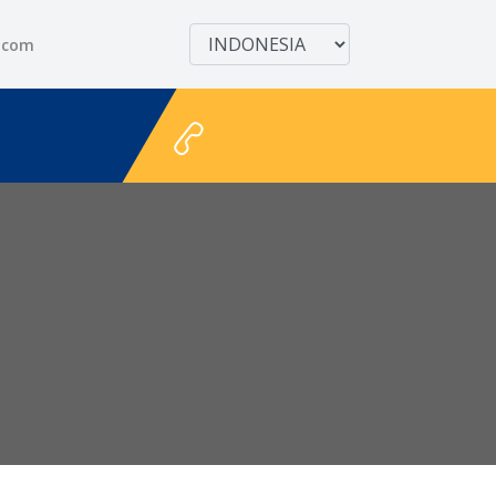
.com
+628111122711