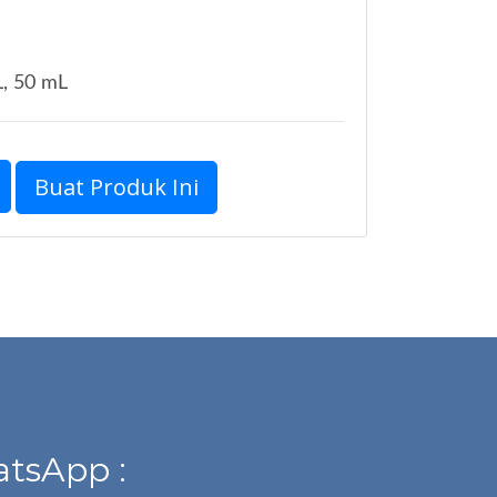
L, 50 mL
Buat Produk Ini
tsApp :