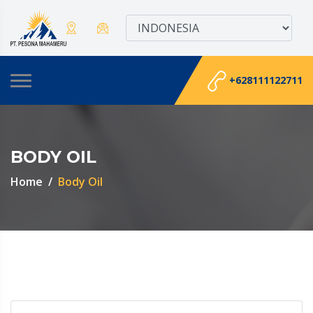
+628111122711
BODY OIL
Home
Body Oil