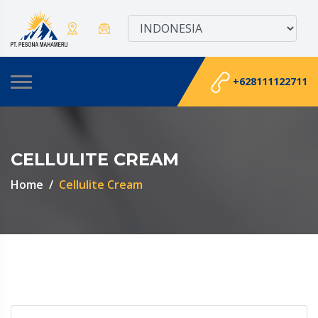
+628111122711
CELLULITE CREAM
Home
Cellulite Cream