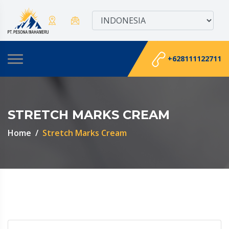
+628111122711
STRETCH MARKS CREAM
Home
Stretch Marks Cream