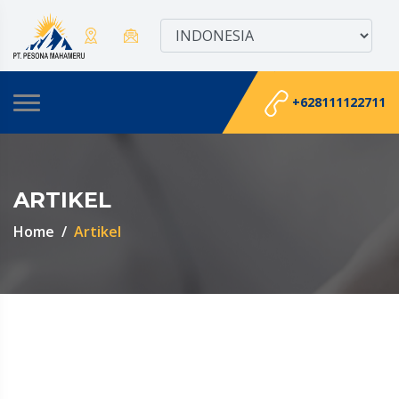
+628111122711
ARTIKEL
Home
Artikel