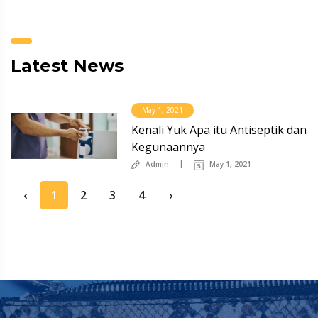
Latest News
May 1, 2021
Kenali Yuk Apa itu Antiseptik dan
Kegunaannya
Admin
May 1, 2021
‹
1
2
3
4
›