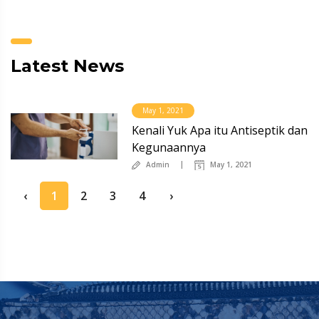
Latest News
May 1, 2021
Kenali Yuk Apa itu Antiseptik dan
Kegunaannya
Admin
May 1, 2021
‹
1
2
3
4
›