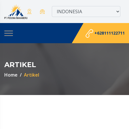
+628111122711
ARTIKEL
Home
Artikel